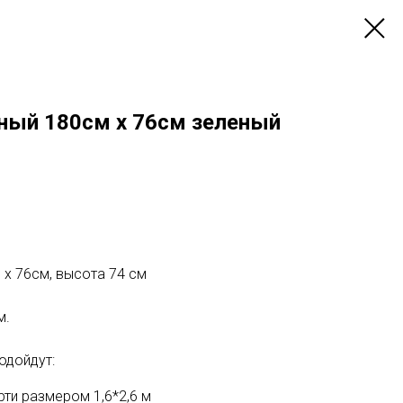
ный 180см х 76см зеленый
х 76см, высота 74 см
м.
одойдут:
ти размером 1,6*2,6 м