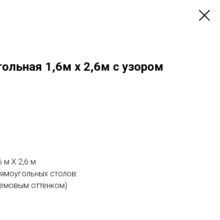
ольная 1,6м х 2,6м с узором
 м Х 2,6 м
рямоугольных столов:
ремовым оттенком)